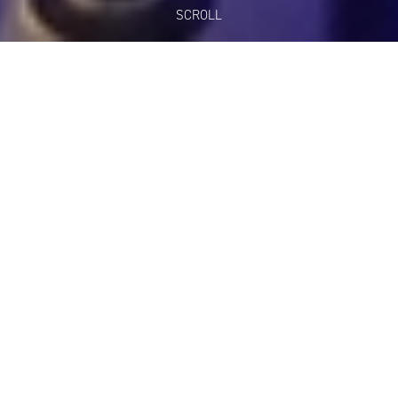
SCROLL
La cuisine des rues de Bangkok au 13 rue de la
Roquette, Paris 11ème.
C'est avec enthousiasme que nous vous présentons notre
nouveau restaurant,
la version underground de notre concept identitaire
d'aménagement de l'enseigne STREET BANGKOK LOCAL
FOOD!
2ème d'une longue série, cette réinterprétation de l'ambiance
des rues de Bangkok propose une cuisine asiatique authentique
ainsi que d'étonnants cocktails pression !